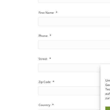
*
First Name
*
Phone
*
Street
Um 
*
Zip Code
Ger
Tec
auf
zur
*
Country