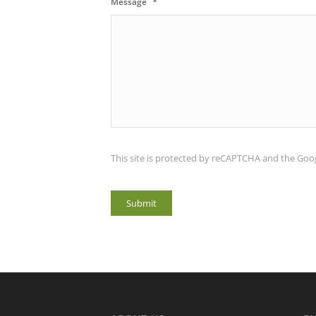
*
Message
This site is protected by reCAPTCHA and the Goo